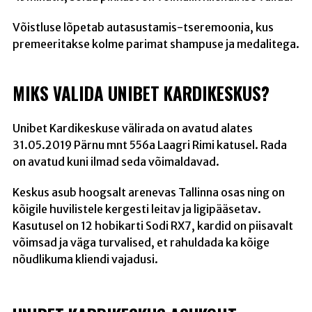
Võistluse lõpetab autasustamis-tseremoonia, kus
premeeritakse kolme parimat shampuse ja medalitega.
MIKS VALIDA UNIBET KARDIKESKUS?
Unibet Kardikeskuse välirada on avatud alates
31.05.2019 Pärnu mnt 556a Laagri Rimi katusel. Rada
on avatud kuni ilmad seda võimaldavad.
Keskus asub hoogsalt arenevas Tallinna osas ning on
kõigile huvilistele kergesti leitav ja ligipääsetav.
Kasutusel on 12 hobikarti Sodi RX7, kardid on piisavalt
võimsad ja väga turvalised, et rahuldada ka kõige
nõudlikuma kliendi vajadusi.