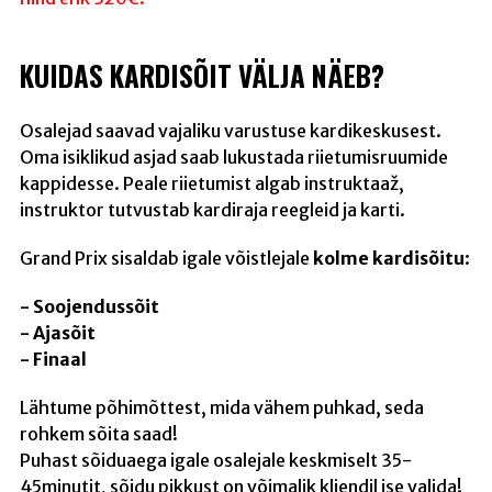
KUIDAS KARDISÕIT VÄLJA NÄEB?
Osalejad saavad vajaliku varustuse kardikeskusest.
Oma isiklikud asjad saab lukustada riietumisruumide
kappidesse. Peale riietumist algab instruktaaž,
instruktor tutvustab kardiraja reegleid ja karti.
Grand Prix sisaldab igale võistlejale
kolme kardisõitu
:
- Soojendussõit
- Ajasõit
- Finaal
Lähtume põhimõttest, mida vähem puhkad, seda
rohkem sõita saad!
Puhast sõiduaega igale osalejale keskmiselt 35-
45minutit, sõidu pikkust on võimalik kliendil ise valida!