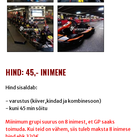
HIND: 45,- INIMENE
Hind sisaldab:
- varustus (kiiver,kindad ja kombinesoon)
- kuni 45 min sõitu
Miinimum grupi suurus on 8 inimest, et GP saaks
toimuda. Kui teid on vähem, siis tuleb maksta 8 inimese
hind ehk 320€.