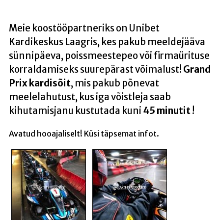
Meie koostööpartneriks on Unibet
Kardikeskus Laagris, kes pakub meeldejääva
sünnipäeva, poissmeestepeo või firmaürituse
korraldamiseks suurepärast võimalust!
Grand
Prix kardisõit
, mis pakub põnevat
meelelahutust, kus iga võistleja saab
kihutamisjanu kustutada kuni
45 minutit
!
Avatud hooajaliselt! Küsi täpsemat infot.